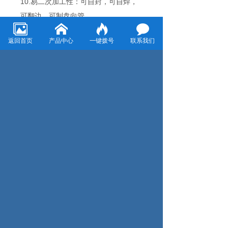
10.易二次加工性：可自封，可自焊，
可翻边，可制盘向管。
温州市捷诚气动有限公司是一家集研
返回首页
产品中心
一键拨号
联系我们
发、生产、销售为一体的国内专业生产
气动元件的企业。主要产品有：PU软
管、弹簧管、快速接头、气源处理件、
电磁阀及其他气动产 品。产品质量可
靠，外型美观，具有很高的性能价格
比。公司拥有先进的生产工艺和生产设
备，专业的技术人才，高素质的职工队
伍和完善的质量管理体系，并以诚信、
专业赢 取市场。
上一页：PU弹簧管使用特点有哪些呢？
下一页：弹簧管的特点有哪些？