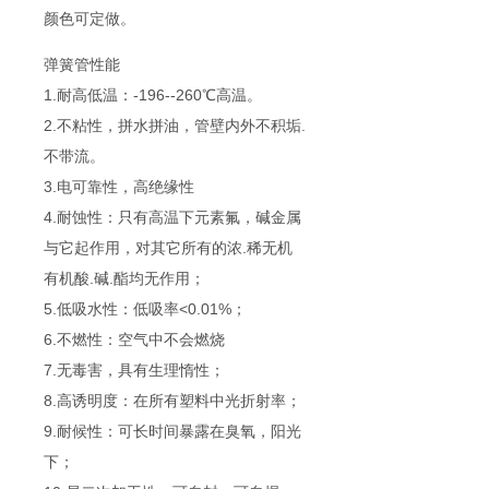
颜色可定做。
弹簧管性能
1.耐高低温：-196--260℃高温。
2.不粘性，拼水拼油，管壁内外不积垢.
不带流。
3.电可靠性，高绝缘性
4.耐蚀性：只有高温下元素氟，碱金属
与它起作用，对其它所有的浓.稀无机
有机酸.碱.酯均无作用；
5.低吸水性：低吸率<0.01%；
6.不燃性：空气中不会燃烧
7.无毒害，具有生理惰性；
8.高诱明度：在所有塑料中光折射率；
9.耐候性：可长时间暴露在臭氧，阳光
下；